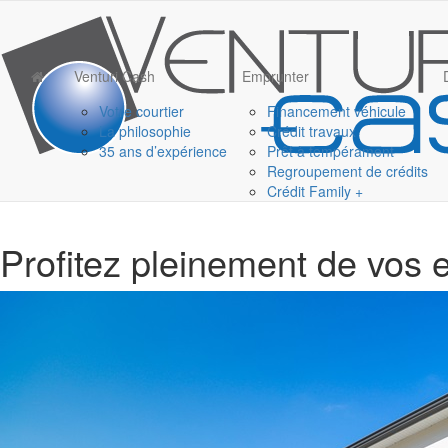
Venturi Cash
Emprunter
Votre courtier
Financement véhicule
La philosophie
Crédit travaux
35 ans d’expérience
Prêt à tempérament
Regroupement de crédits
Crédit Family +
Profitez pleinement de vos e