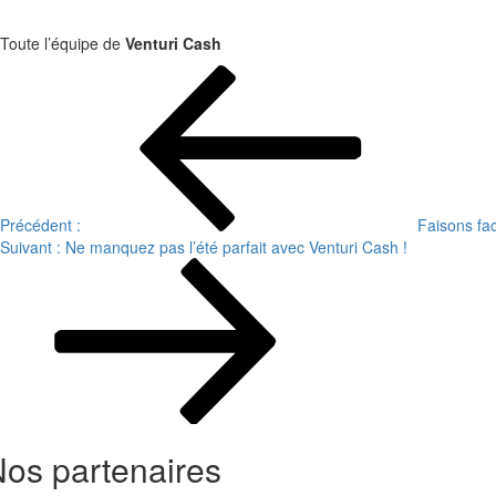
Toute l’équipe de
Venturi Cash
Navigation
de
l’article
Précédent :
Faisons fa
Suivant :
Ne manquez pas l’été parfait avec Venturi Cash !
os partenaires